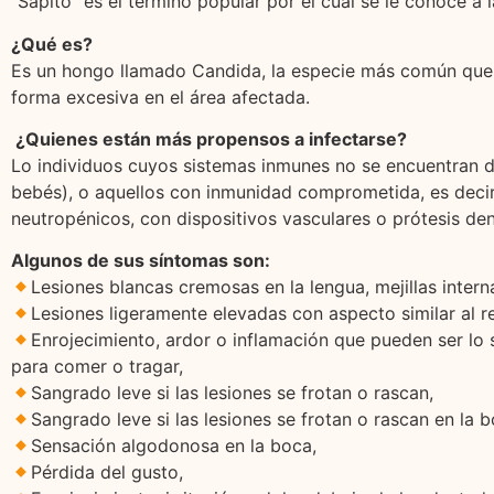
"Sapito" es el término popular por el cuál se le conoce a l
¿Qué es?
Es un hongo llamado Candida, la especie más común que c
forma excesiva en el área afectada.
¿Quienes están más propensos a infectarse?
Lo individuos cuyos sistemas inmunes no se encuentran 
bebés), o aquellos con inmunidad comprometida, es decir,
neutropénicos, con dispositivos vasculares o prótesis den
Algunos de sus síntomas son:
Lesiones blancas cremosas en la lengua, mejillas intern
Lesiones ligeramente elevadas con aspecto similar al 
Enrojecimiento, ardor o inflamación que pueden ser lo
para comer o tragar,
Sangrado leve si las lesiones se frotan o rascan,
Sangrado leve si las lesiones se frotan o rascan en la b
Sensación algodonosa en la boca,
Pérdida del gusto,