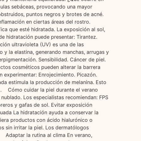
ándulas sebáceas, provocando una mayor
 obstruidos, puntos negros y brotes de acné.
flamación en ciertas áreas del rostro.
ca que esté hidratada. La exposición al sol,
de hidratación puede presentar: Tirantez.
ión ultravioleta (UV) es una de las
o y la elastina, generando manchas, arrugas y
erpigmentación. Sensibilidad. Cáncer de piel.
ductos cosméticos pueden alterar la barrera
den experimentar: Enrojecimiento. Picazón.
da estimula la producción de melanina. Esto
. Cómo cuidar la piel durante el verano
tá nublado. Los especialistas recomiendan: FPS
eros y gafas de sol. Evitar exposición
uada La hidratación ayuda a conservar la
efiera productos con ácido hialurónico o
sin irritar la piel. Los dermatólogos
s. Adaptar la rutina al clima En verano,