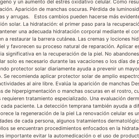
lágeno y un aumento del estrés oxidativo celular. Como re
ción. Aparición de manchas oscuras. Pérdida de luminosid
finas y arrugas. Estos cambios pueden hacerse más evident
 solar. La hidratación: el primer paso para la recuperació
Mantener una adecuada hidratación corporal mediante el c
en a restaurar la barrera cutánea. Las cremas y lociones hi
piel y favorecen su proceso natural de reparación. Aplicar 
a significativa en la recuperación de la piel. No abandones
ar solo es necesario durante las vacaciones o los días de p
izando protector solar diariamente ayuda a prevenir un mayo
. Se recomienda aplicar protector solar de amplio espectro 
ctividades al aire libre. Evalúa la aparición de manchas D
as de hiperpigmentación o manchas oscuras en el rostro, c
requieren tratamiento especializado. Una evaluación derma
cada paciente. La detección temprana también ayuda a di
rece la regeneración de la piel La renovación celular es 
dades de cada persona, algunos tratamientos dermatológicos
e ellos se encuentran procedimientos enfocados en la hidrat
s importante evitar la automedicación o el uso de product