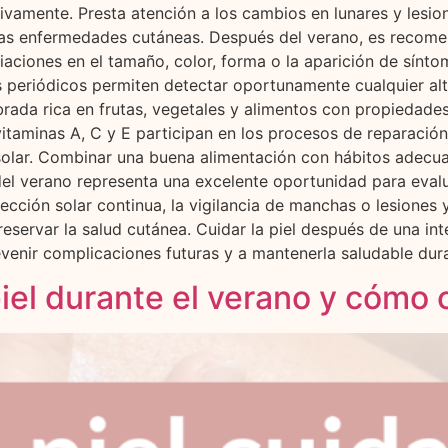
tivamente. Presta atención a los cambios en lunares y lesi
ersas enfermedades cutáneas. Después del verano, es recom
aciones en el tamaño, color, forma o la aparición de sín
periódicos permiten detectar oportunamente cualquier alt
brada rica en frutas, vegetales y alimentos con propiedade
vitaminas A, C y E participan en los procesos de reparación
 solar. Combinar una buena alimentación con hábitos adec
del verano representa una excelente oportunidad para evalua
tección solar continua, la vigilancia de manchas o lesiones
servar la salud cutánea. Cuidar la piel después de una int
evenir complicaciones futuras y a mantenerla saludable dur
iel durante el verano y cómo 