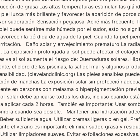
oducción de grasa Las altas temperaturas estimulan las gl
piel luzca más brillante y favorecer la aparición de poros
yor sudoración. Sensación pegajosa. Acné más frecuente. In
el puede sentirse más húmeda por el sudor, esto no signifi
avorecen la pérdida de agua de la piel. Cuando la piel pier
rritación. Daño solar y envejecimiento prematuro La radiac
. La exposición prolongada al sol puede afectar el colágen
cesiva al sol aumenta el riesgo de: Quemaduras solares. Hip
ante, el cloro de las piscinas, la sal del mar y algunos pro
sensibilidad. (clevelandclinic.org) Las pieles sensibles pue
ción de manchas La exposición solar sin protección adecua
ente en personas con melasma o hiperpigmentación previa
ctor solar debe aplicarse todos los días, incluso cuando es
a aplicar cada 2 horas. También es importante: Usar sombr
 sombra cuando sea posible. Mantener una hidratación adec
Beber suficiente agua. Utilizar cremas ligeras o en gel. Pr
e el verano es importante eliminar sudor, grasa y residuos 
 Utilizar limpiadores suaves. Evitar exfoliaciones excesiva