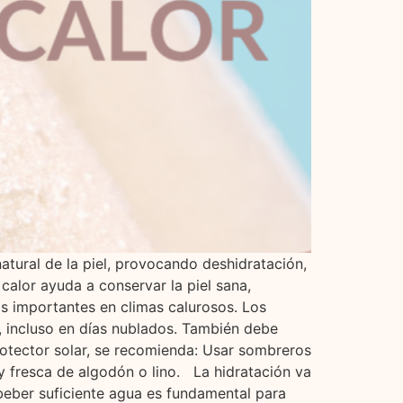
natural de la piel, provocando deshidratación,
alor ayuda a conservar la piel sana,
ás importantes en climas calurosos. Los
 incluso en días nublados. También debe
rotector solar, se recomienda: Usar sombreros
a y fresca de algodón o lino. La hidratación va
 beber suficiente agua es fundamental para