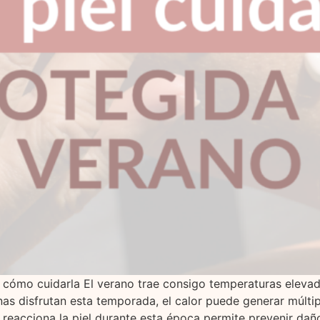
y cómo cuidarla El verano trae consigo temperaturas eleva
 disfrutan esta temporada, el calor puede generar múltipl
eacciona la piel durante esta época permite prevenir daño