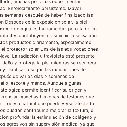
sultado, muchas personas experimentan:
ad. Enrojecimiento persistente. Mayor
es semanas después de haber finalizado las
n Después de la exposición solar, la piel
onsumo de agua es fundamental, pero también
dratantes contribuyen a disminuir la sensación
estos productos diariamente, especialmente
 el protector solar Una de las equivocaciones
laya. La radiación ultravioleta está presente
r daño y protege la piel mientras se recupera
y reaplicarlo según las indicaciones del
espués de varios días o semanas de
uello, escote y manos. Aunque algunas
tológica permite identificar su origen y
ferenciar manchas benignas de lesiones que
un proceso natural que puede verse afectado
 pueden contribuir a mejorar la textura, el
ación profunda, la estimulación de colágeno y
os agresivos sin supervisión médica, ya que